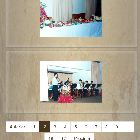
Anterior
1
2
3
4
5
6
7
8
9
…
16
17
Próxima